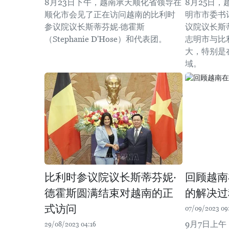
8月23日下午，越南承天顺化省领导在
8月25日
顺化市会见了正在访问越南的比利时
明市市委书
参议院议长斯蒂芬妮·德霍斯
议院议长斯
（Stephanie D'Hose）和代表团。
志明市与比
大，特别是
域。
比利时参议院议长斯蒂芬妮·
回顾越南
德霍斯圆满结束对越南的正
的解决过
式访问
07/09/2023 09
9月7日上
29/08/2023 04:16