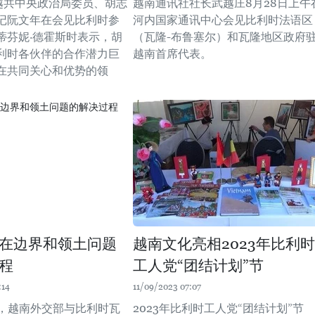
，越共中央政治局委员、胡志
越南通讯社社长武越庄8月28日上午
记阮文年在会见比利时参
河内国家通讯中心会见比利时法语区
蒂芬妮·德霍斯时表示，胡
（瓦隆-布鲁塞尔）和瓦隆地区政府
利时各伙伴的合作潜力巨
越南首席代表。
在共同关心和优势的领
在边界和领土问题
越南文化亮相2023年比利时
程
工人党“团结计划”节
:14
11/09/2023 07:07
午，越南外交部与比利时瓦
2023年比利时工人党“团结计划”节