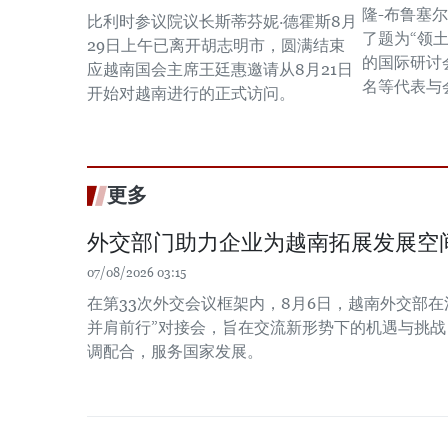
隆-布鲁塞
比利时参议院议长斯蒂芬妮·德霍斯8月
了题为“领
29日上午已离开胡志明市，圆满结束
的国际研讨
应越南国会主席王廷惠邀请从8月21日
名等代表与
开始对越南进行的正式访问。
更多
外交部门助力企业为越南拓展发展空
07/08/2026 03:15
在第33次外交会议框架内，8月6日，越南外交部在
并肩前行”对接会，旨在交流新形势下的机遇与挑
调配合，服务国家发展。