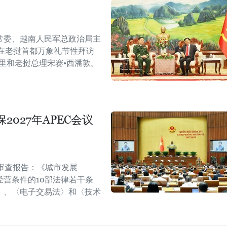
常委、越南人民军总政治局主
在老挝首都万象礼节性拜访
里和老挝总理宋赛•西潘敦。
027年APEC会议
审查报告：《城市发展
营条件的10部法律若干条
〉、〈电子交易法〉和〈技术