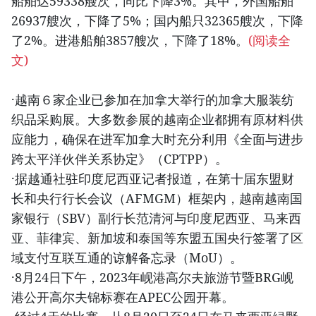
船舶达59338艘次，同比下降3%。其中，外国船舶
26937艘次，下降了5%；国内船只32365艘次，下降
了2%。进港船舶3857艘次，下降了18%。
(阅读全
文)
·越南６家企业已参加在加拿大举行的加拿大服装纺
织品采购展。大多数参展的越南企业都拥有原材料供
应能力，确保在进军加拿大时充分利用《全面与进步
跨太平洋伙伴关系协定》（CPTPP）。
·据越通社驻印度尼西亚记者报道，在第十届东盟财
长和央行行长会议（AFMGM）框架内，越南越南国
家银行（SBV）副行长范清河与印度尼西亚、马来西
亚、菲律宾、新加坡和泰国等东盟五国央行签署了区
域支付互联互通的谅解备忘录（MoU）。
·8月24日下午，2023年岘港高尔夫旅游节暨BRG岘
港公开高尔夫锦标赛在APEC公园开幕。