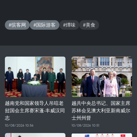
#缤客网
#国际游客
#燂味
#美食
越南党和国家领导人吊唁老
越共中央总书记、国家主席
挝国会主席赛宋蓬·丰威汉同
苏林会见澳大利亚新南威尔
志
士州州督
10/08/2026 10:56
10/08/2026 10:51