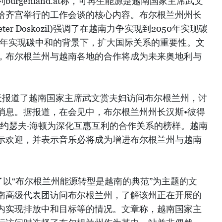
urgenland.at称，可再生能源是越南国家主席武文
哈齐宫举行的工作会谈的核心内容。布尔根兰州州长
eter Doskozil)强调了在越南力争实现到2050年实现碳
0年实现碳中和的背景下，扩大国际关系的重要性。文
，布尔根兰州与越南各地的合作将成为未来奥地利与
rd)当天报道了越南国家主席武文赏夫妇访问布尔根兰州，讨
消息。据报道，在会见中，布尔根兰州州长汉斯•彼得
家约瑟夫·海顿为深化互惠互利的合作关系的榜样。越南
示欢迎，并表示音乐必将成为增进布尔根兰州与越南
报道了以“布尔根兰州能源转型是越南的典范”为主题的文
南高级代表团访问布尔根兰州，了解该州正在开展的
内实现排放中和目标等的情况。文章称，越南国家主