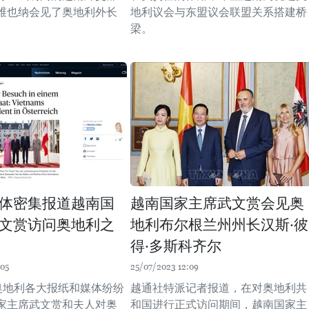
维也纳会见了奥地利外长
地利议会与东盟议会联盟关系搭建桥
梁。
体密集报道越南国
越南国家主席武文赏会见奥
文赏访问奥地利之
地利布尔根兰州州长汉斯·彼
得·多斯科齐尔
:05
25/07/2023 12:09
，奥地利各大报纸和媒体纷纷
越通社特派记者报道，在对奥地利共
家主席武文赏和夫人对奥
和国进行正式访问期间，越南国家主