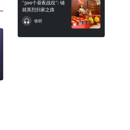
“500个昼夜战役”: 铺
就英烈归家之路
收听