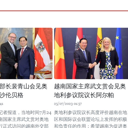
部长裴青山会见奥
越南国家主席武文赏会见奥
沙伦贝格
地利参议院议长阿尔帕
41
25/07/2023 01:57
记者报道，当地时间7月24
奥地利参议院议长高度评价越南在地
南国家主席武文赏对奥地
区和国际议会联盟论坛上发挥的积极
行正式访问的越南外交部
和负责任的作用；希望越南为促进奥