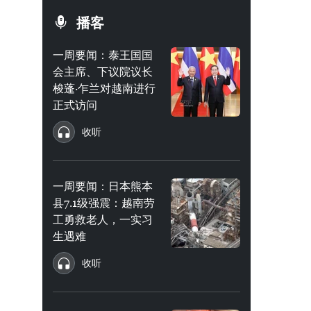
播客
一周要闻：泰王国国
会主席、下议院议长
梭蓬·乍兰对越南进行
正式访问
收听
一周要闻：日本熊本
县7.1级强震：越南劳
工勇救老人，一实习
生遇难
收听