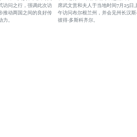
式访问之行，强调此次访
席武文赏和夫人于当地时间7月25日
步推动两国之间的良好传
午访问布尔根兰州，并会见州长汉斯
动力。
彼得·多斯科齐尔。