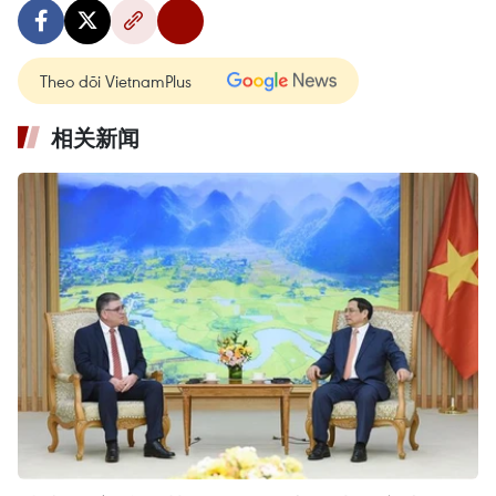
Theo dõi VietnamPlus
相关新闻