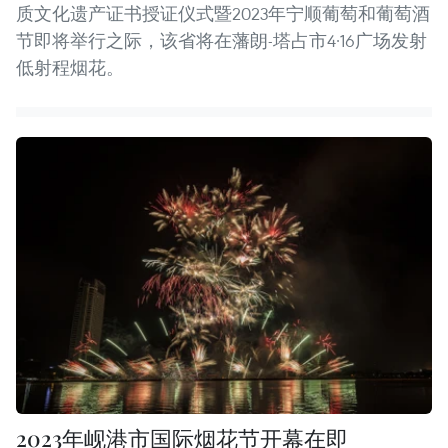
质文化遗产证书授证仪式暨2023年宁顺葡萄和葡萄酒
节即将举行之际，该省将在藩朗-塔占市4·16广场发射
低射程烟花。
2023年岘港市国际烟花节开幕在即