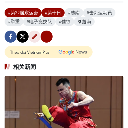
#第32届东运会
#第十日
#越南
#击剑运动员
#举重
#电子竞技队
#佳绩
越南
Theo dõi VietnamPlus
相关新闻