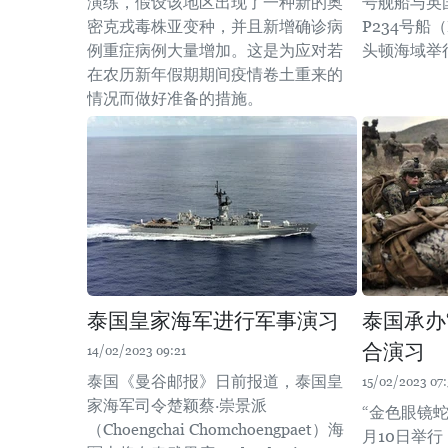
演练，假设该地区出现了一种新的奥
号舰船与英
密克戎毒株亚变种，并且新增确诊病
P234号船（
例重症病例大量增加。这是为应对若
头顿海域举
在农历新年假期期间疫情卷土重来的
情况而做好准备的措施。
泰国皇家海军进行军事演习
泰国承办
合演习
14/02/2023 09:21
泰国《曼谷邮报》日前报道，泰国皇
15/02/2023 07:
家海军司令楚颖蔡·崇景派
“金色眼镜蛇
（Choengchai Chomchoengpaet）海
月10日举