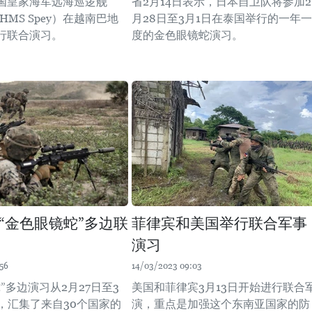
国皇家海军远海巡逻舰
省2月14日表示，日本自卫队将参加2
HMS Spey）在越南巴地
月28日至3月1日在泰国举行的一年一
行联合演习。
度的金色眼镜蛇演习。
“金色眼镜蛇”多边联
菲律宾和美国举行联合军事
演习
56
14/03/2023 09:03
”多边演习从2月27日至3
美国和菲律宾3月13日开始进行联合
行，汇集了来自30个国家的
演，重点是加强这个东南亚国家的防