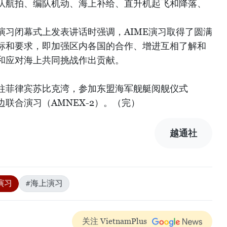
队航拍、编队机动、海上补给、直升机起飞和降落、
演习闭幕式上发表讲话时强调，AIME演习取得了圆满
标和要求，即加强区内各国的合作、增进互相了解和
和应对海上共同挑战作出贡献。
驶往菲律宾苏比克湾，参加东盟海军舰艇阅舰仪式
边联合演习（AMNEX-2）。（完）
越通社
演习
#海上演习
关注 VietnamPlus