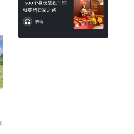
“500个昼夜战役”: 铺
就英烈归家之路
收听
军