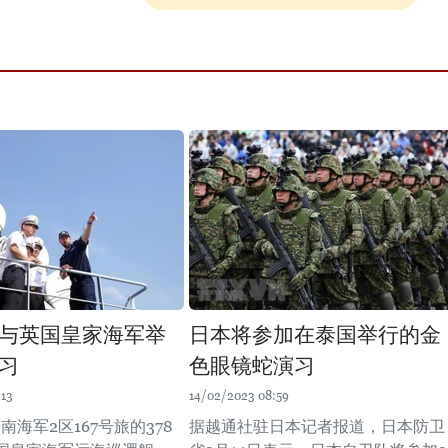
与英国皇家海军举
日本将参加在泰国举行的金
习
色眼镜蛇演习
:13
14/02/2023 08:59
越南海军2区167号旅的378
据越通社驻日本记者报道，日本防卫