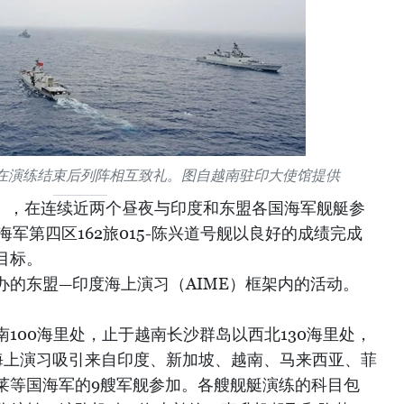
艇在演练结束后列阵相互致礼。图自越南驻印大使馆提供
队》，在连续近两个昼夜与印度和东盟各国海军舰艇参
海军第四区162旅015-陈兴道号舰以良好的成绩完成
目标。
办的东盟—印度海上演习（AIME）框架内的活动。
100海里处，止于越南长沙群岛以西北130海里处，
度海上演习吸引来自印度、新加坡、越南、马来西亚、菲
莱等国海军的9艘军舰参加。各艘舰艇演练的科目包