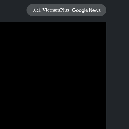
关注 VietnamPlus