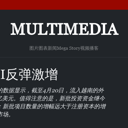
MULTIMEDIA
图片
图表新闻
Mega Story
视频
播客
I反弹激增
数据显示，截至4月20日，流入越南的外
9亿美元。值得注意的是，新批投资资金继今
；新批项目数量的增幅远大于注册资本的增
市场。