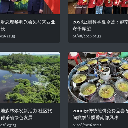
政府总理黎明兴会见马来西亚
2026亚洲科学夏令营：越
部长
寄予厚望
026 12:55
05/08/2026 07:52
地森林焕发新活力 社区旅
2000份传统煎饼免费品尝 
力得乐省绿色发展
间糕饼节飘香南部风味
026 03:23
04/08/2026 02:12