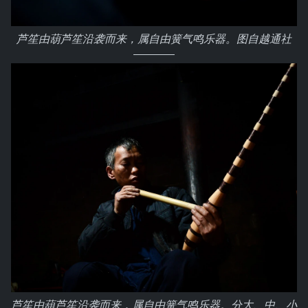
芦笙由葫芦笙沿袭而来，属自由簧气鸣乐器。图自越通社
芦笙由葫芦笙沿袭而来，属自由簧气鸣乐器。分大、中、小