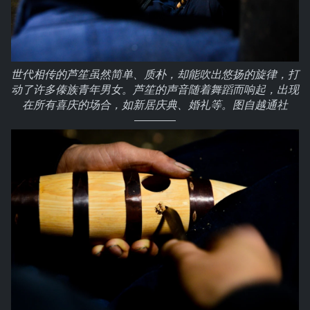
世代相传的芦笙虽然简单、质朴，却能吹出悠扬的旋律，打
动了许多傣族青年男女。芦笙的声音随着舞蹈而响起，出现
在所有喜庆的场合，如新居庆典、婚礼等。图自越通社