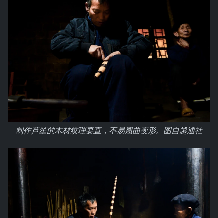
制作芦笙的木材纹理要直，不易翘曲变形。图自越通社