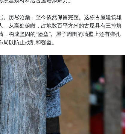
传统建筑材料给古屋增添魅力。
居。历尽沧桑，至今依然保留完整。这栋古屋建筑雄
人。从高处俯瞰，占地数百平方米的古屋具有三排填
墙，构成坚固的“堡垒”。屋子周围的墙壁上还有弹孔
布局以防止战乱和强盗。