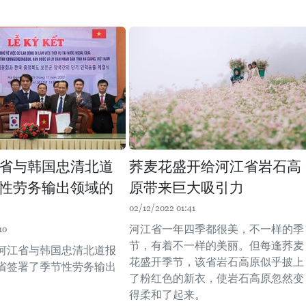
省与韩国忠清北道
荞麦花盛开给河江省岩石高
性劳务输出领域的
原带来巨大吸引力
02/12/2022 01:41
河江省一年四季都很美，不一样的季
10
节，有着不一样的美丽。但每逢荞麦
，河江省与韩国忠清北道报
花盛开季节，该省岩石高原似乎披上
省签署了季节性劳务输出
了粉红色的新衣，使岩石高原忽然变
。
得柔和了起来。