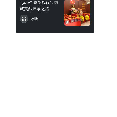
“500个昼夜战役”: 铺
就英烈归家之路
收听