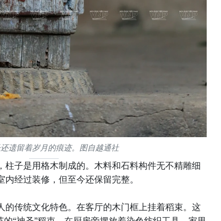
子还遗留着岁月的痕迹。图自越通社
，柱子是用格木制成的。木料和石料构件无不精雕细
室内经过装修，但至今还保留完整。
人的传统文化特色。在客厅的木门框上挂着稻束。这
节的“神圣”稻束。在厨房旁摆放着染色纺织工具。家里