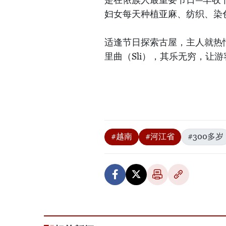
妇女每天种植亚麻、纺织、染
适逢节日探索古屋，主人就热
里曲（Sli），其乐无穷，让
#越南
#河江省
#300多岁