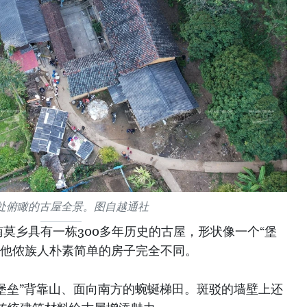
处俯瞰的古屋全景。图自越通社
莫乡具有一栋300多年历史的古屋，形状像一个“堡
其他侬族人朴素简单的房子完全不同。
堡垒”背靠山、面向南方的蜿蜒梯田。斑驳的墙壁上还