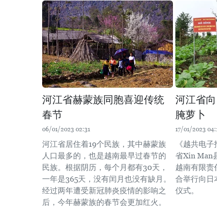
河江省赫蒙族同胞喜迎传统
河江省向
春节
腌萝卜
06/01/2023 02:31
17/01/2023 04:
河江省居住着19个民族，其中赫蒙族
《越共电子
人口最多的，也是越南最早过春节的
省Xin Ma
民族。根据阴历，每个月都有30天，
越南有限责任
一年是365天，没有闰月也没有缺月。
合举行向日
经过两年遭受新冠肺炎疫情的影响之
仪式。
后，今年赫蒙族的春节会更加红火。