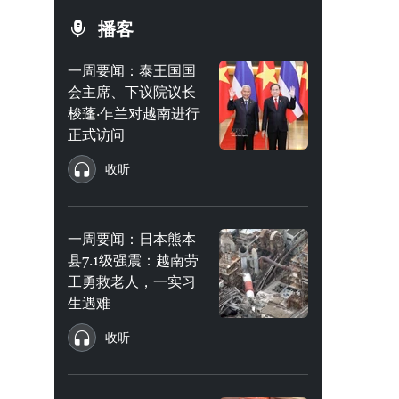
播客
一周要闻：泰王国国
会主席、下议院议长
梭蓬·乍兰对越南进行
正式访问
收听
一周要闻：日本熊本
县7.1级强震：越南劳
工勇救老人，一实习
生遇难
收听