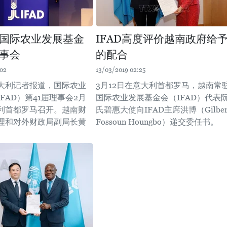
国际农业发展基金
IFAD高度评价越南政府给
理事会
的配合
:02
13/03/2019 02:25
大利记者报道，国际农业
3月12日在意大利首都罗马，越南常
FAD）第41届理事会2月
国际农业发展基金会（IFAD）代表
大利首都罗马召开。越南财
氏碧惠大使向IFAD主席洪博（Gilber
理和对外财政局副局长黄
Fossoun Houngbo）递交委任书。
。