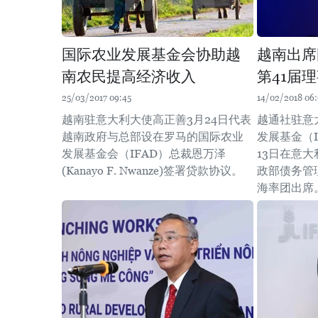
国际农业发展基金会协助越
越南出席
南农民提高经济收入
第41届
25/03/2017 09:45
14/02/2018 06
越南驻意大利大使高正善3月24日代表
越通社驻意
越南政府与总部设在罗马的国际农业
发展基金（I
发展基金会（IFAD）总裁恩万泽
13日在意
(Kanayo F. Nwanze)签署贷款协议。
政部债务管
海率团出席