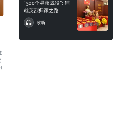
“500个昼夜战役”: 铺
就英烈归家之路
收听
予
驻
阮
t