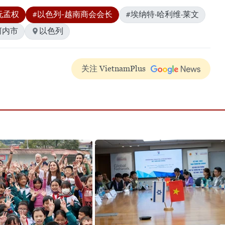
阮孟权
#以色列-越南商会会长
#埃纳特·哈利维·莱文
河内市
以色列
关注 VietnamPlus