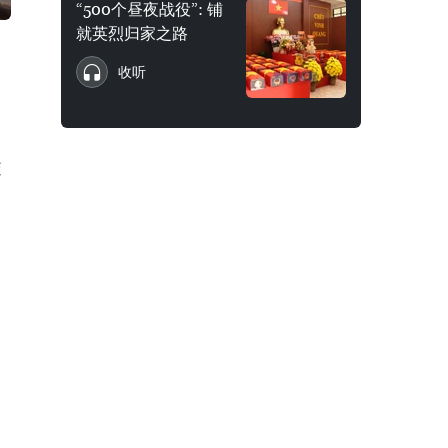
“500个昼夜战役”: 铺
就英烈归家之路
定
收听
交