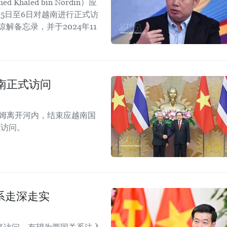
aled bin Nordin）应
5日至6日对越南进行正式访
解备忘录，并于2024年11
。
南正式访问
拉姆离开河内，结束应越南国
式访问。
系走深走实