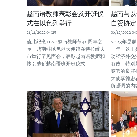
越南语教师表彰会及开班仪
越南与以
式在以色列举行
自贸协定
21/11/2022 04:25
06/12/2022 04
值此纪念11·20越南教师节40周年之
2023年是
际，越南驻以色列大使馆在特拉维夫
一年。这正
市举行了见面会，表彰越南语教师和
动经济外交
旅以越侨越南语班开班仪式。
有效，特别
签署的良好
大使李德忠
所强调的内