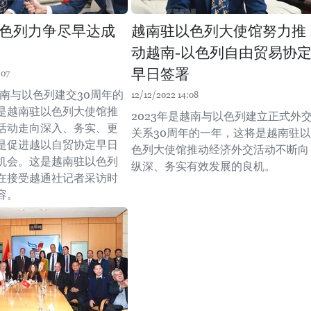
色列力争尽早达成
越南驻以色列大使馆努力推
动越南-以色列自由贸易协
早日签署
:07
越南与以色列建交30周年的
12/12/2022 14:08
是越南驻以色列大使馆推
2023年是越南与以色列建立正式外
活动走向深入、务实、更
关系30周年的一年，这将是越南驻以
是促进越以自贸协定早日
色列大使馆推动经济外交活动不断向
机会。这是越南驻以色列
纵深、务实有效发展的良机。
在接受越通社记者采访时
容。