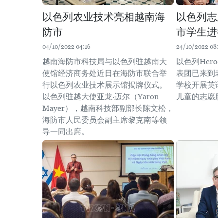
以色列农业技术亮相越南海
以色列志
防市
市学生进
04/10/2022 04:16
24/10/2022 08
越南海防市科技局与以色列驻越南大
以色列Hero
使馆经济商务处近日在海防市联合举
表团已来到
行以色列农业技术展示馆揭牌仪式。
学校开展英
以色列驻越大使亚龙·迈尔（Yaron
儿童的志愿
Mayer），越南科技部副部长陈文松，
海防市人民委员会副主席黎克南等领
导一同出席。