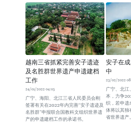
越南三省抓紧完善安子遗迹
安子在成
及名胜群世界遗产申遗建档
中
工作
23/02/2022 08
广宁、北江
24/01/2022 04:05
本，力争2
广宁、海阳、北江三省人民委员会刚
织，若申遗
签署有关在2022年内完善“安子遗迹及
体将以其独
名胜群”申报联合国教科文组织世界遗
省世界遗产
产的申遗建档工作的承诺书。