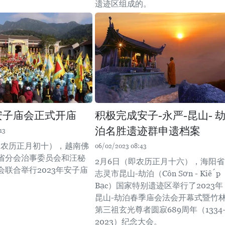
遗迹区组成的。
年安子庙会正式开庙
积极完成安子-永严-昆山- 
泊名胜遗迹群申遗档案
13
（即农历正月初十），越南佛
06/02/2023 08:43
省分会治事委员会和汪秘
2月6日（即农历正月十六），海阳省
会联合举行2023年安子庙
志灵市昆山-劫泊（Côn Sơn - Kiếp
。
Bạc）国家特别遗迹区举行了2023年
昆山-劫泊春季庙会法会开幕式暨竹
第三祖玄光尊者圆寂689周年（1334
2023）纪念大会。