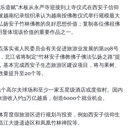
尘乐道赋”木板从永严寺迎接到上寺仪式在西安子信仰
被越南纪录组织承认为越南按佛教仪式举行规模最大
弘扬安子竹林佛教的良好思想价值；复制各位佛祖佛
是明显体现该价值的重要作品之一。
点落实省人民委员会有关促进旅游业发展的第298号
前，北江省将制定“竹林安子佛教佛子佛法弘扬之路”提
，基本完成西安子生态旅游区建设项目，将与果树、
数量提升至20个等。
5个高尔夫球场和至少一家五星级酒店或度假村。国内
旅游收入约3万亿越盾，创造6000个就业机会。
体育度假旅游区进行规划与投资，例如西安子信仰生
昌江大捷遗迹区和凤凰竹林禅院等。