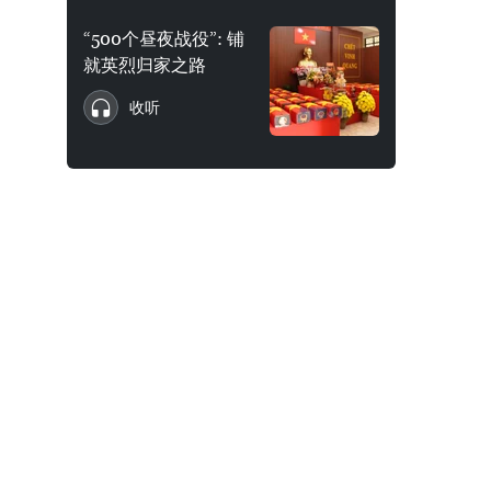
“500个昼夜战役”: 铺
就英烈归家之路
收听