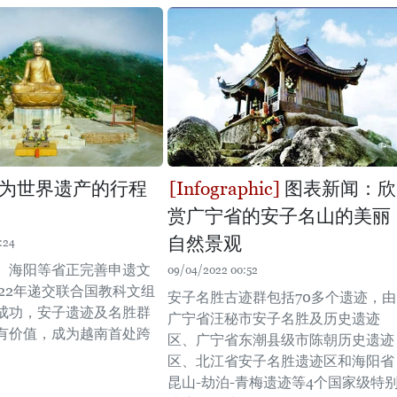
为世界遗产的行程
图表新闻：欣
赏广宁省的安子名山的美丽
自然景观
:24
、海阳等省正完善申遗文
09/04/2022 00:52
022年递交联合国教科文组
安子名胜古迹群包括70多个遗迹，由
成功，安子遗迹及名胜群
广宁省汪秘市安子名胜及历史遗迹
有价值，成为越南首处跨
区、广宁省东潮县级市陈朝历史遗迹
。
区、北江省安子名胜遗迹区和海阳省
昆山-劫泊-青梅遗迹等4个国家级特