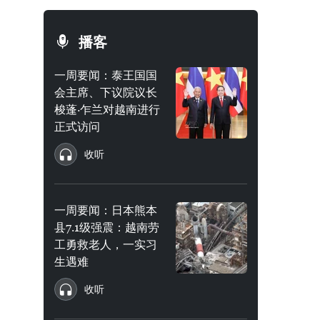
播客
一周要闻：泰王国国
会主席、下议院议长
梭蓬·乍兰对越南进行
正式访问
收听
一周要闻：日本熊本
县7.1级强震：越南劳
工勇救老人，一实习
生遇难
收听