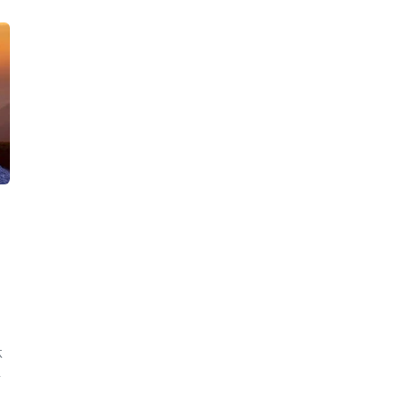
劫
林
-