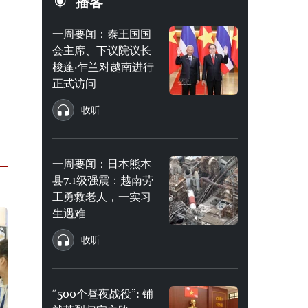
播客
一周要闻：泰王国国
会主席、下议院议长
梭蓬·乍兰对越南进行
正式访问
收听
一周要闻：日本熊本
县7.1级强震：越南劳
工勇救老人，一实习
生遇难
收听
“500个昼夜战役”: 铺