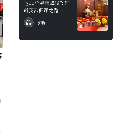
“500个昼夜战役”: 铺
就英烈归家之路
收听
奔
上
在
备