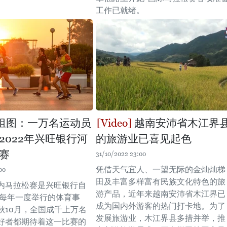
工作已就绪。
组图：一万名运动员
越南安沛省木江界
2022年兴旺银行河
的旅游业已喜见起色
赛
31/10/2022 23:00
凭借天气宜人、一望无际的金灿灿梯
00
田及丰富多样富有民族文化特色的旅
内马拉松赛是兴旺银行自
游产品，近年来越南安沛省木江界已
开始每年一度举行的体育事
成为国内外游客的热门打卡地。为了
秋10月，全国成千上万名
发展旅游业，木江界县多措并举，推
好者都期待着这一比赛的