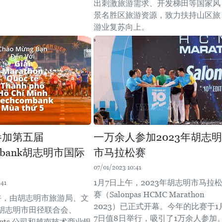
出刺激旅游需求、开发梯田等国家风
景名胜区旅游资源，致力扶持山区旅
游业复苏向上。
人参加第五届
一万余人参加2023年胡志明
ombank胡志明市国际
市马拉松赛
07/01/2023 10:41
1月7日上午，2023年胡志明市马拉
:41
赛（Salonpas HCMC Marathon
上午，由胡志明市旅游局、文
2023）已正式开幕。今年的比赛于1
胡志明市田径联合会、
7日值8日举行，吸引了1万余人参加
 Events 公司和越南技术商业银