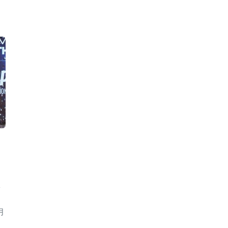
松
月
。