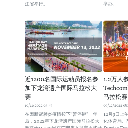
江省举行。
举办。
近1200名国际运动员报名参
1.2万
加下龙湾遗产国际马拉松大
Techc
赛
马拉松赛
10/11/2022 03:47
09/12/2022 08
在因新冠肺炎疫情按下“暂停键”一年
12月9日
后，2022年下龙湾遗产国际马拉松大
化体育局、
赛将于11月13日在广宁省下龙市正式开
Sunrise