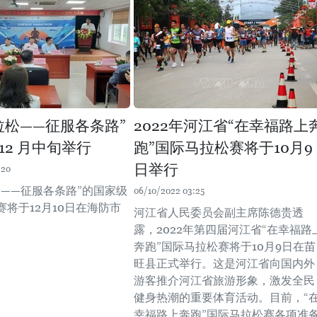
拉松——征服各条路”
2022年河江省“在幸福路上
12 月中旬举行
跑”国际马拉松赛将于10月9
日举行
:20
松——征服各条路”的国家级
06/10/2022 03:25
将于12月10日在海防市
河江省人民委员会副主席陈德贵透
。
露，2022年第四届河江省“在幸福路
奔跑”国际马拉松赛将于10月9日在苗
旺县正式举行。这是河江省向国内外
游客推介河江省旅游形象，激发全民
健身热潮的重要体育活动。目前，“
幸福路上奔跑”国际马拉松赛各项准