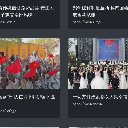
0份传统煎饼免费品尝 安江民
聚焦破解制度瓶颈 越南国
饼节飘香南部风味
展蓄势赋能
026 02:12
03/08/2026 11:32
蓝盔”部队在阿卜耶伊留下温
一切方针政策都以人民幸福
记
03/08/2026 02:26
026 06:32