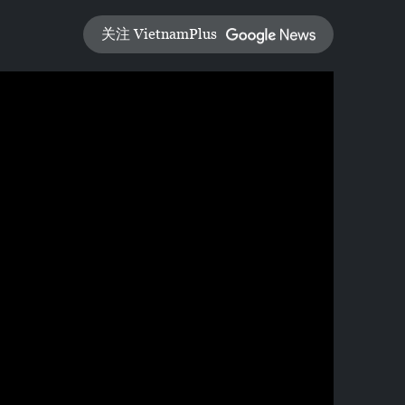
关注 VietnamPlus