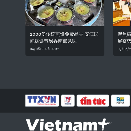
2000份传统煎饼免费品尝 安江民
聚焦破
间糕饼节飘香南部风味
展蓄
04/08/2026 02:12
03/08/2