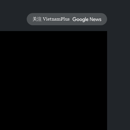
关注 VietnamPlus