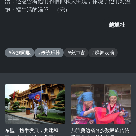
活，还蕴含着他们的信仰和人生观，体现了他们对温
饱幸福生活的渴望。（完）
越通社
#傣族同胞
#传统乐器
#安沛省
#群舞表演
东盟：携手发展，共建和
加强奠边省各少数民族传统