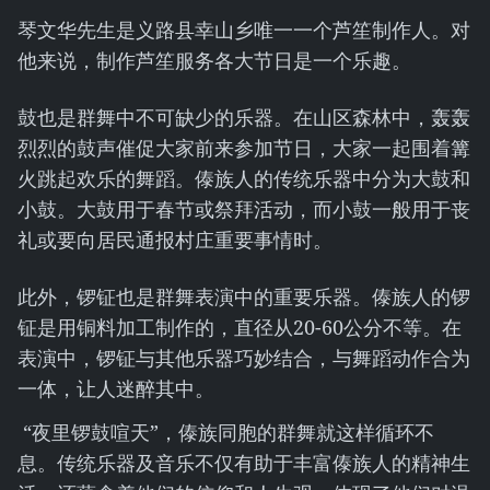
琴文华先生是义路县幸山乡唯一一个芦笙制作人。对
他来说，制作芦笙服务各大节日是一个乐趣。
鼓也是群舞中不可缺少的乐器。在山区森林中，轰轰
烈烈的鼓声催促大家前来参加节日，大家一起围着篝
火跳起欢乐的舞蹈。傣族人的传统乐器中分为大鼓和
小鼓。大鼓用于春节或祭拜活动，而小鼓一般用于丧
礼或要向居民通报村庄重要事情时。
此外，锣钲也是群舞表演中的重要乐器。傣族人的锣
钲是用铜料加工制作的，直径从20-60公分不等。在
表演中，锣钲与其他乐器巧妙结合，与舞蹈动作合为
一体，让人迷醉其中。
“夜里锣鼓喧天”，傣族同胞的群舞就这样循环不
息。传统乐器及音乐不仅有助于丰富傣族人的精神生