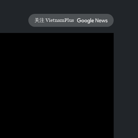
关注 VietnamPlus