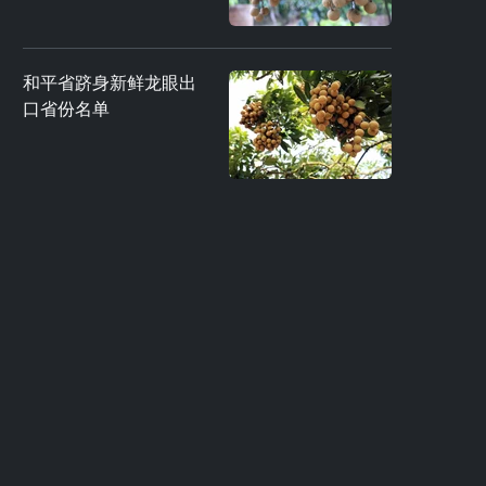
和平省跻身新鲜龙眼出
口省份名单