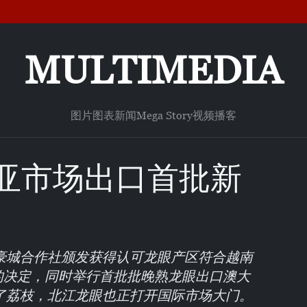
MULTIMEDIA
图片
图表新闻
Mega Story
视频
播客
亚市场出口首批新
豪城合作社颁发获得认可龙眼产区符合越南
标准的决定，同时举行首批批晚熟龙眼出口澳大
了荔枝，北江龙眼也正打开国际市场大门。