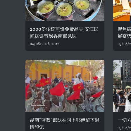
2000份传统煎饼免费品尝 安江民
聚焦破
间糕饼节飘香南部风味
展蓄
04/08/2026 02:12
03/08/2
越南“蓝盔”部队在阿卜耶伊留下温
一切
情印记
03/08/2