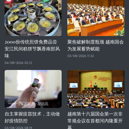
2000份传统煎饼免费品尝
聚焦破解制度瓶颈 越南国会
安江民间糕饼节飘香南部风
为发展蓄势赋能
味
03/08/2026 11:32
04/08/2026 02:12
自主掌握疫苗技术，主动做
越南第十六届国会第一次非
好疫情防控
常规会议在首都河内隆重开
幕
03/08/2026 08:19