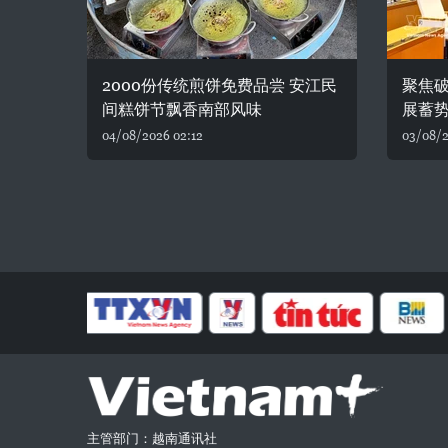
2000份传统煎饼免费品尝 安江民
聚焦破
间糕饼节飘香南部风味
展蓄
04/08/2026 02:12
03/08/2
主管部门：越南通讯社