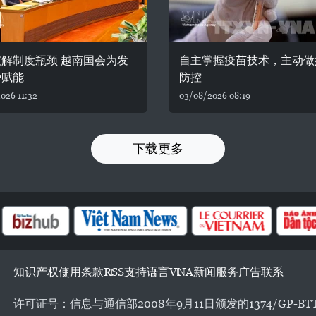
解制度瓶颈 越南国会为发
自主掌握疫苗技术，主动做
势赋能
防控
026 11:32
03/08/2026 08:19
下载更多
知识产权
使用条款
RSS
支持
语言
VNA
新闻服务
广告
联系
许可证号：信息与通信部2008年9月11日颁发的1374/GP-BT