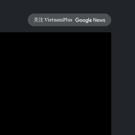
关注 VietnamPlus