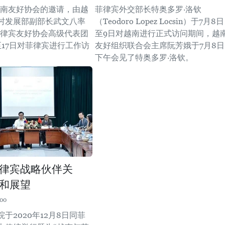
越南友好协会的邀请，由越
菲律宾外交部长特奥多罗·洛钦
村发展部副部长武文八率
（Teodoro Lopez Locsin）于7月8日
菲律宾友好协会高级代表团
至9日对越南进行正式访问期间，越
至17日对菲律宾进行工作访
友好组织联合会主席阮芳娥于7月8日
下午会见了特奥多罗·洛钦。 ​
律宾战略伙伴关
和展望
:00
于2020年12月8日同菲