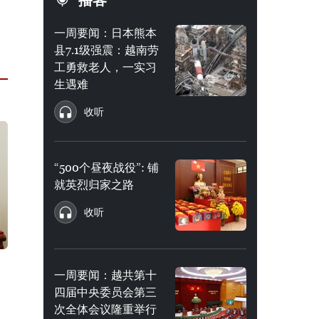
播客
一周要闻：日本熊本
县7.1级强震：越南劳
工勇救老人，一实习
生遇难
收听
“500个昼夜战役”: 铺
就英烈归家之路
收听
一周要闻：越共第十
四届中央委员会第三
次全体会议隆重举行