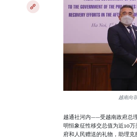
越南向菲
越通社河内——受越南政府总
明恒象征性移交总值为近10万
府和人民赠送的礼物，助理克服超