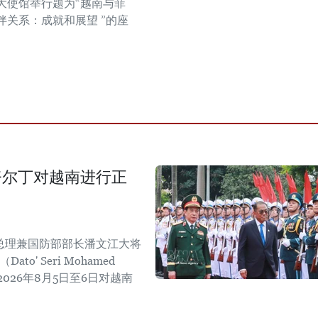
大使馆举行题为“越南与菲
伴关系：成就和展望 ”的座
努尔丁对越南进行正
总理兼国防部部长潘文江大将
' Seri Mohamed
于2026年8月5日至6日对越南