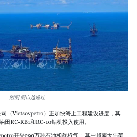
附图 图自越通社
（Vietsovpetro）正加快海上工程建设进度，其
田RC-RB1和RC-10钻机投入使用。
ovpetro开采290万吨石油和凝析气； 其中越南大陆架