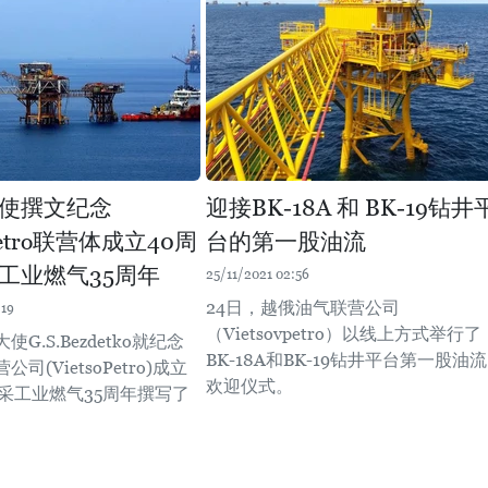
使撰文纪念
迎接BK-18A 和 BK-19钻井
vpetro联营体成立40周
台的第一股油流
工业燃气35周年
25/11/2021 02:56
24日，越俄油气联营公司
:19
（Vietsovpetro）以线上方式举行了
G.S.Bezdetko就纪念
BK-18A和BK-19钻井平台第一股油流
司(VietsoPetro)成立
欢迎仪式。
开采工业燃气35周年撰写了