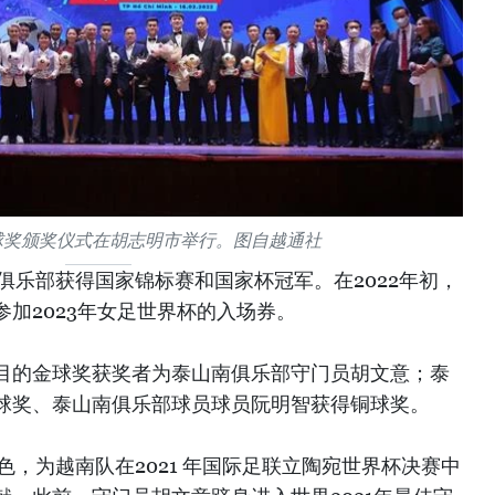
金球奖颁奖仪式在胡志明市举行。图自越通社
球俱乐部获得国家锦标赛和国家杯冠军。在2022年初，
加2023年女足世界杯的入场券。
目的金球奖获奖者为泰山南俱乐部守门员胡文意；泰
球奖、泰山南俱乐部球员球员阮明智获得铜球奖。
色，为越南队在2021 年国际足联立陶宛世界杯决赛中