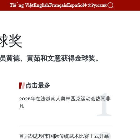
Tiếng Việt
English
Français
Español
Русский
中文
球奖
球员黄德、黄茹和文意获得金球奖。
点击最多
2026年在法越南人奥林匹克运动会热闹非
凡
首届胡志明市国际传统武术比赛正式开幕