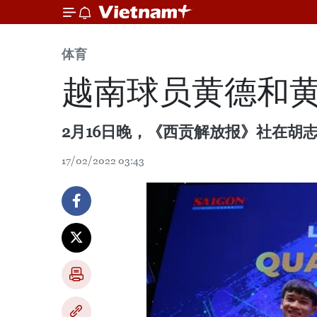
体育
越南球员黄德和黄
2月16日晚，《西贡解放报》社在胡
17/02/2022 03:43