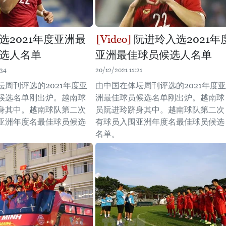
选2021年度亚洲最
阮进玲入选2021年
选人名单
亚洲最佳球员候选人名单
:34
20/12/2021 11:21
坛周刊评选的2021年度亚
由中国在体坛周刊评选的2021年度亚
候选名单刚出炉。越南球
洲最佳球员候选名单刚出炉。越南球
身其中。越南球队第二次
员阮进玲跻身其中。越南球队第二次
亚洲年度名最佳球员候选
有球员入围亚洲年度名最佳球员候选
名单。