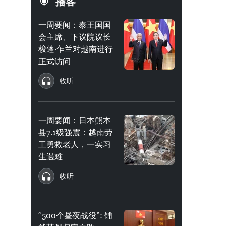
播客
一周要闻：泰王国国
会主席、下议院议长
梭蓬·乍兰对越南进行
正式访问
收听
一周要闻：日本熊本
县7.1级强震：越南劳
工勇救老人，一实习
生遇难
收听
“500个昼夜战役”: 铺