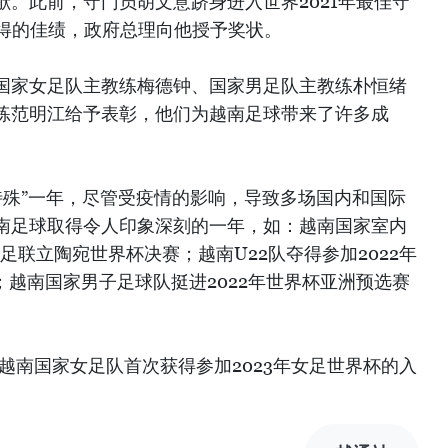
。此前，守门员胡文意跻身进入世界2021年最佳守
取得的佳绩，政府总理向他授予奖状。
国家女足队主教练梅德钟、国家男足队主教练朴恒绪
练范明江给予表彰，他们为越南足球带来了许多成
“特殊”一年，尽管受疫情的影响，导致多场国内和国际
南足球取得令人印象深刻的一年，如：越南国家室内
际足联立陶宛世界杯决赛；越南U22队夺得参加2022年
；越南国家男子足球队挺进2022年世界杯亚洲预选赛
，越南国家女足队首次获得参加2023年女足世界杯的入