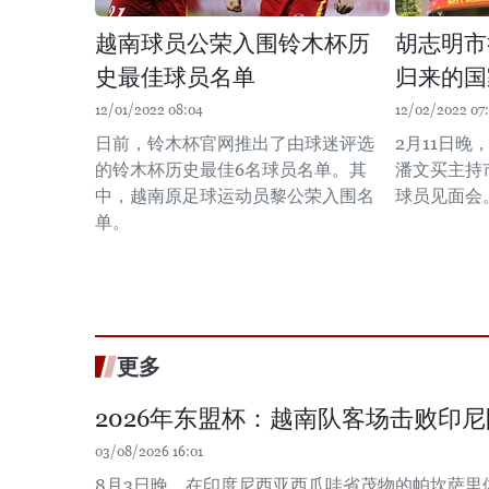
越南球员公荣入围铃木杯历
胡志明市
史最佳球员名单
归来的国
12/01/2022 08:04
12/02/2022 07
日前，铃木杯官网推出了由球迷评选
2月11日
的铃木杯历史最佳6名球员名单。其
潘文买主持
中，越南原足球运动员黎公荣入围名
球员见面会
单。
更多
2026年东盟杯：越南队客场击败印
03/08/2026 16:01
8月3日晚，在印度尼西亚西爪哇省茂物的帕坎萨里