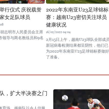
举行仪式 庆祝载誉
2022年东南亚U23足球锦标
家女足队球员
赛：越南U23密切关注球员
健康状况
:08
晚，胡志明市人民委员会主席
16/02/2022 04:04
市领导与两名教练员和9名
2月15日上午，越南U23球队全部成
。
新冠病毒检测结果都呈阴性，他们已
为2022年东南亚U23足球锦标赛做好
了准备。
尼队，扩大半决赛之门
体育场，越南队以令人信服