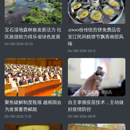
宝石湿地森林焕发新活力 社
2000份传统煎饼免费品尝
区旅游助力得乐省绿色发展
安江民间糕饼节飘香南部风
味
04/08/2026 03:23
04/08/2026 02:12
聚焦破解制度瓶颈 越南国会
自主掌握疫苗技术，主动做
为发展蓄势赋能
好疫情防控
03/08/2026 11:32
03/08/2026 08:19