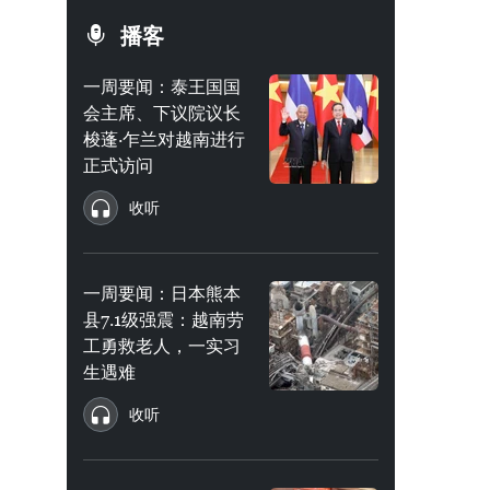
播客
一周要闻：泰王国国
会主席、下议院议长
梭蓬·乍兰对越南进行
正式访问
收听
一周要闻：日本熊本
县7.1级强震：越南劳
工勇救老人，一实习
生遇难
收听