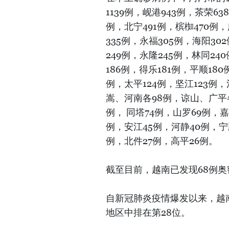
1139例，岘港943例，茶荣63
例，北宁491例，槟椥470例
335例，永福305例，海阳30
249例，永隆245例，林同2
186例，得乐181例，平顺180
例，太平124例，坚江123例，
嵩、河南各98例，谅山、广平各
例， 同塔74例，山罗69例，嘉
例，安江45例，河静40例，宁
例，北件27例，高平26例。
截至目前，越南已发现68例
自新冠肺炎疫情爆发以来，越南累
地区中排在第28位。