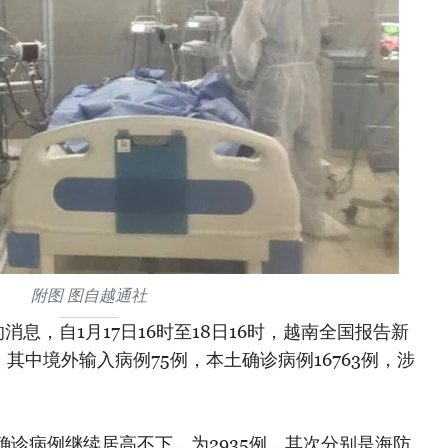
附图 图自越通社
息，自1月17日16时至18日16时，越南全国报告新
，其中境外输入病例75例，本土确诊病例16763例，涉
诊病例继续居高不下，为2935例，其次分别是海防