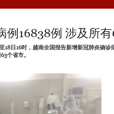
病例16838例 涉及所有
时至18日16时，越南全国报告新增新冠肺炎确诊病
国63个省市。