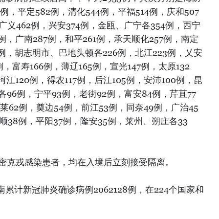
8例，平定582例，清化544例，平福514例，庆和507
，广义462例，兴安374例，金瓯、广宁各354例，西宁
2例，广南287例，和平261例，承天顺化257例，南定
40例，胡志明市、巴地头顿各226例，北江223例，乂安
例，富寿166例，薄辽165例，宣光147例，太原132
河江120例，得农117例，后江105例，安沛100例，昆
96例，宁平93例，老街92例，富安84例，芹苴77
莱62例，奠边54例，前江53例，同奈49例，广治45
顺38例，平阳37例，隆安35例，莱州、朔庄各33
奥密克戎感染患者，均在入境后立刻接受隔离。
计新冠肺炎确诊病例2062128例，在224个国家和