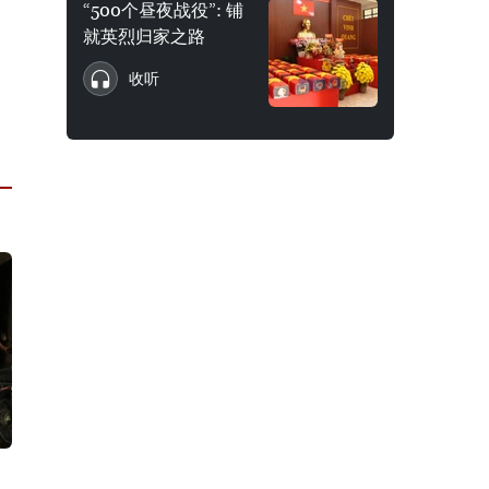
“500个昼夜战役”: 铺
就英烈归家之路
收听