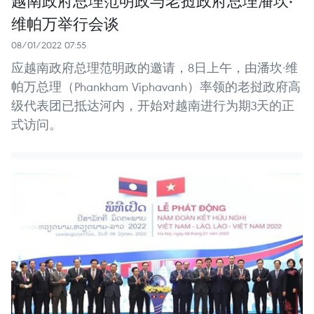
维帕万举行会谈
08/01/2022 07:55
应越南政府总理范明政的邀请，8日上午，由潘坎·维
帕万总理（Phankham Viphavanh）率领的老挝政府高
级代表团已抵达河内，开始对越南进行为期3天的正
式访问。