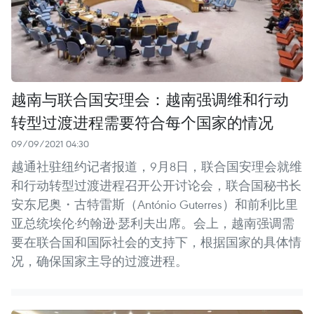
越南与联合国安理会：越南强调维和行动
转型过渡进程需要符合每个国家的情况
09/09/2021 04:30
越通社驻纽约记者报道，9月8日，联合国安理会就维
和行动转型过渡进程召开公开讨论会，联合国秘书长
安东尼奥・古特雷斯（António Guterres）和前利比里
亚总统埃伦·约翰逊·瑟利夫出席。会上，越南强调需
要在联合国和国际社会的支持下，根据国家的具体情
况，确保国家主导的过渡进程。