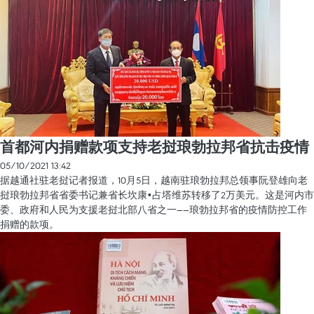
首都河内捐赠款项支持老挝琅勃拉邦省抗击疫情
05/10/2021 13:42
据越通社驻老挝记者报道，10月5日，越南驻琅勃拉邦总领事阮登雄向老
挝琅勃拉邦省省委书记兼省长坎康•占塔维苏转移了2万美元。这是河内市
委、政府和人民为支援老挝北部八省之一——琅勃拉邦省的疫情防控工作
捐赠的款项。