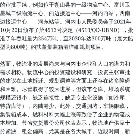
的审批手续，例如位于朔山县的一级物流中心、富川卫
星城二级物流中心、西边接运中心——河内西站，西南
边接运中心——河东站等。河内市人民委员会于2021年
10月20日颁布了第4513号决定（4513/QD-UBND），批
准了年吞吐量为254万吨，至2030年达300万吨（最大船
型为800吨）的扶董集装箱港详细规划项目。
然而，物流业的发展尚未与河内市企业和人口的潜力和
需求相称。物流中心的投资建设和研究，投资主张审批
的建议在土地拆迁、规划调整等方面上还存在诸多障碍
和困难。尽管取得了较大进展，但该市仓库、堆场系统
规模还很小，缺乏连接性，缺乏专业化设施（如冷库、
特货库等），内陆港少。此外，交通拥堵，车辆限载，
集装箱成本、燃料材料大幅上涨等致使了企业的物流成
本增加。节省交货股份公司代表表示，物流地产供应十
分紧缺，租金偏高，尤其是在各大城市。近段时间，新