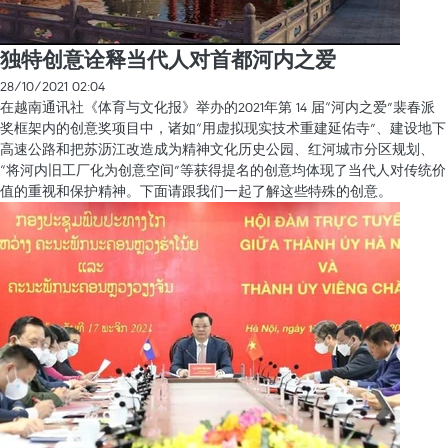
独特创意诠释当代人对首都河内之爱
28/10/2021 02:04
在越南通讯社《体育与文化报》举办的2021年第 14 届“河内之爱”裴春派
奖框架内的创意奖项目中，诸如“用虚拟现实技术重建延佑寺”、建设地下
高速公路和把苏沥江改造成为精神文化历史公园、红河城市分区规划、
“将河内旧工厂化为创意空间”等获得提名的创意均体现了当代人对传统价
值的重视和保护精神。下面请跟我们一起了解这些特殊的创意。