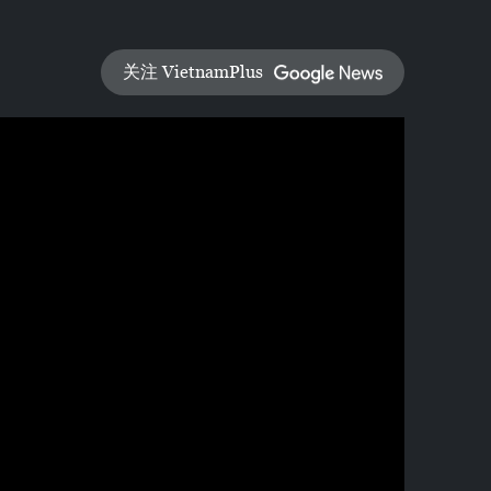
关注 VietnamPlus