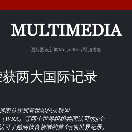
MULTIMEDIA
图片
图表新闻
Mega Story
视频
播客
荣获两大国际记录
），越南首次拥有世界纪录联盟
协会（WRA）等两个世界组织共同认可的5个
盟认可了越南饮食领域的首个5项世界纪录。