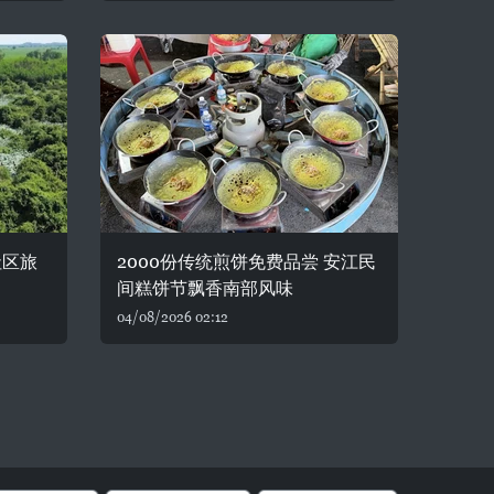
社区旅
2000份传统煎饼免费品尝 安江民
间糕饼节飘香南部风味
04/08/2026 02:12