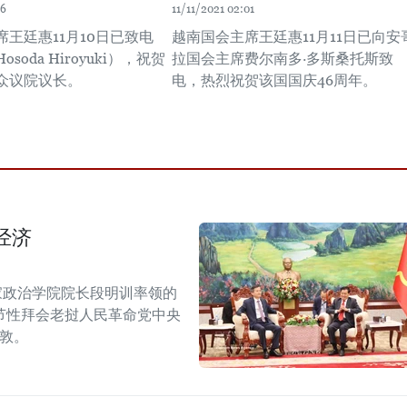
06
11/11/2021 02:01
王廷惠11月10日已致电
越南国会主席王廷惠11月11日已向安
soda Hiroyuki），祝贺
拉国会主席费尔南多·多斯桑托斯致
众议院议长。
电，热烈祝贺该国国庆46周年。
经济
家政治学院院长段明训率领的
节性拜会老挝人民革命党中央
潘敦。