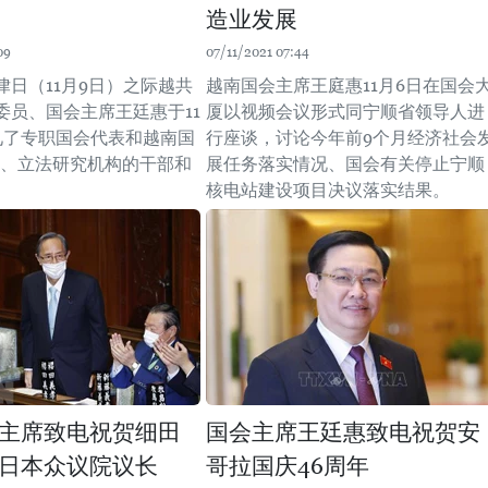
造业发展
09
07/11/2021 07:44
律日（11月9日）之际越共
越南国会主席王庭惠11月6日在国会
委员、国会主席王廷惠于11
厦以视频会议形式同宁顺省领导人进
见了专职国会代表和越南国
行座谈，讨论今年前9个月经济社会
法、立法研究机构的干部和
展任务落实情况、国会有关停止宁顺
核电站建设项目决议落实结果。
主席致电祝贺细田
国会主席王廷惠致电祝贺安
日本众议院议长
哥拉国庆46周年