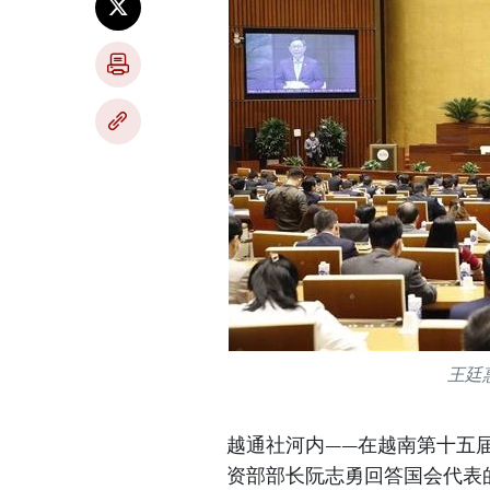
王廷
越通社河内——在越南第十五届
资部部长阮志勇回答国会代表