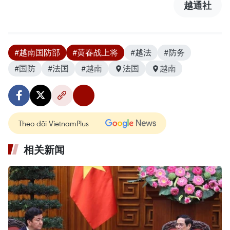
越通社
#越南国防部
#黄春战上将
#越法
#防务
#国防
#法国
#越南
法国
越南
Theo dõi VietnamPlus
相关新闻