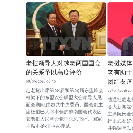
老挝领导人对越老两国国会
老挝媒体
的关系予以高度评价
老有助于
团结友谊
08/09/2016 08:30
赴老挝出席第28届和第29届东盟峰会
28/09/2016 10:
框架下的东盟议会联盟大会领导人见
越通社驻老
面会期间,由越共中央委员、国会副主
各大新闻媒
席杜伯巳大将率领的越南国会代表团
主席阮氏金银
获老挝人民革命党中央总书记、国家
行正式友好
主席本扬·沃拉吉接见。
并强调阮氏