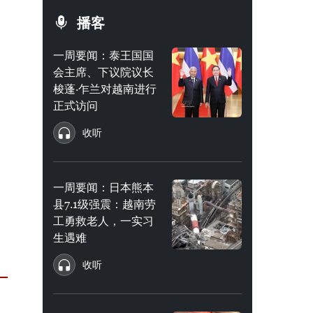
播客
一周要闻：泰王国国
会主席、下议院议长
梭蓬·乍兰对越南进行
正式访问
收听
一周要闻：日本熊本
县7.1级强震：越南劳
工勇救老人，一实习
生遇难
收听