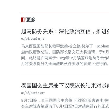
更多
越马防务关系：深化政治互信，推进
07/08/2026 23:15
马来西亚国防部长穆罕默德·哈立德·努尔丁（Mohamed Kh
越南政府副总理、国防部长潘文江大将邀请，于8月
问。此访是在两国于2023年12月续签双边防务合作谅
月将关系提升为全面战略伙伴关系的背景下进行的
泰国国会主席兼下议院议长结束对越
07/08/2026 15:17
8月7日晚，泰王国国会主席兼下议院议长索蓬·扎
会主席陈青敏邀请于8月5日至7日对越南进行的正