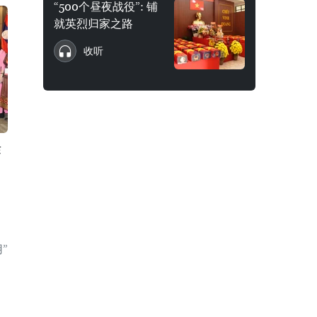
“500个昼夜战役”: 铺
就英烈归家之路
收听
作
”