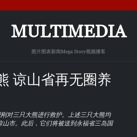
MULTIMEDIA
图片
图表新闻
Mega Story
视频
播客
熊 谅山省再无圈养
织刚对三只大熊进行救护。上述三只大熊均
谅山市。此后，它们将被送到永福省三岛国