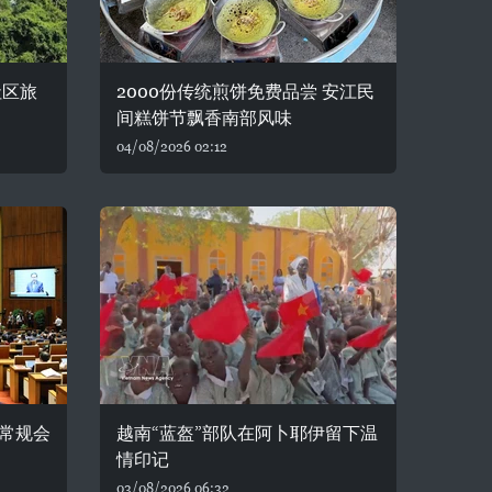
社区旅
2000份传统煎饼免费品尝 安江民
间糕饼节飘香南部风味
04/08/2026 02:12
常规会
越南“蓝盔”部队在阿卜耶伊留下温
情印记
03/08/2026 06:32