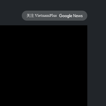
关注 VietnamPlus