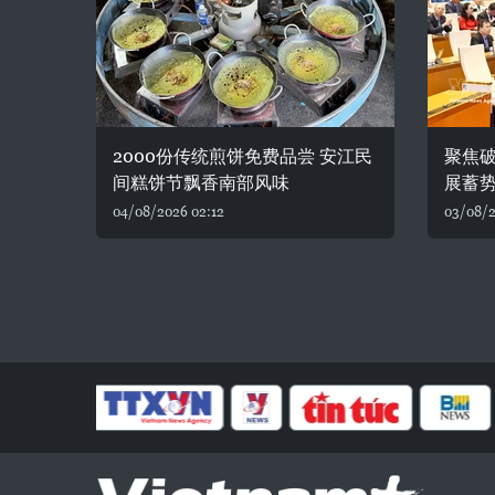
2000份传统煎饼免费品尝 安江民
聚焦破
间糕饼节飘香南部风味
展蓄
04/08/2026 02:12
03/08/2