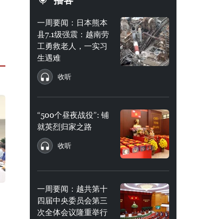
播客
一周要闻：日本熊本
县7.1级强震：越南劳
工勇救老人，一实习
生遇难
收听
“500个昼夜战役”: 铺
就英烈归家之路
收听
一周要闻：越共第十
四届中央委员会第三
次全体会议隆重举行