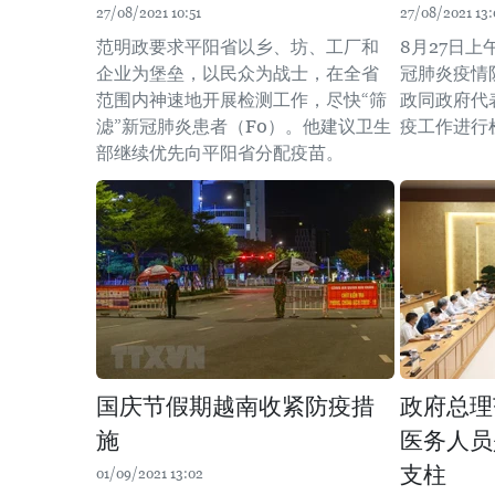
27/08/2021 10:51
27/08/2021 13:
范明政要求平阳省以乡、坊、工厂和
8月27日
企业为堡垒，以民众为战士，在全省
冠肺炎疫情
范围内神速地开展检测工作，尽快“筛
政同政府代
滤”新冠肺炎患者（F0）。他建议卫生
疫工作进行
部继续优先向平阳省分配疫苗。
国庆节假期越南收紧防疫措
政府总理
施
医务人员
支柱
01/09/2021 13:02