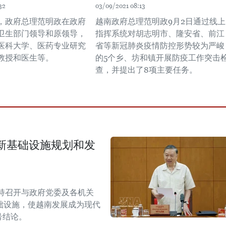
32
03/09/2021 08:13
午，政府总理范明政在政府
越南政府总理范明政9月2日通过线上
卫生部门领导和原领导，
指挥系统对胡志明市、隆安省、前江
医科大学、医药专业研究
省等新冠肺炎疫情防控形势较为严峻
教授和医生等。
的5个乡、坊和镇开展防疫工作突击
查，并提出了8项主要任务。
新基础设施规划和发
持召开与政府党委及各机关
础设施，使越南发展成为现代
W号结论。