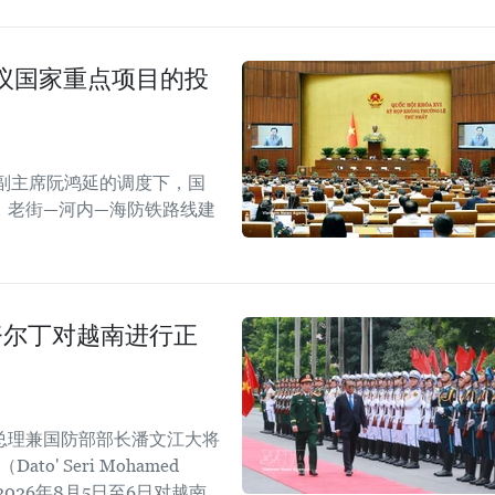
议国家重点项目的投
副主席阮鸿延的调度下，国
；老街—河内—海防铁路线建
努尔丁对越南进行正
总理兼国防部部长潘文江大将
' Seri Mohamed
于2026年8月5日至6日对越南