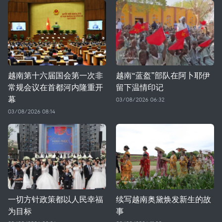
越南第十六届国会第一次非
越南“蓝盔”部队在阿卜耶伊
常规会议在首都河内隆重开
留下温情印记
幕
03/08/2026 06:32
03/08/2026 08:14
一切方针政策都以人民幸福
续写越南奥黛焕发新生的故
为目标
事