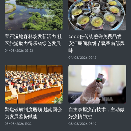
宝石湿地森林焕发新活力 社
2000份传统煎饼免费品尝
区旅游助力得乐省绿色发展
安江民间糕饼节飘香南部风
味
04/08/2026 03:23
04/08/2026 02:12
聚焦破解制度瓶颈 越南国会
自主掌握疫苗技术，主动做
为发展蓄势赋能
好疫情防控
03/08/2026 11:32
03/08/2026 08:19