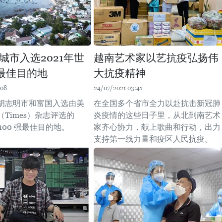
城市入选2021年世
越南艺术家以艺抗疫弘扬伟
强最佳目的地
大抗疫精神
:08
24/07/2021 03:41
胡志明市和富国入选由美
在全国多个省市全力以赴抗击新冠肺
Times）杂志评选的
炎疫情的这些日子里，从北到南艺术
界100 强最佳目的地。
家齐心协力，献上歌曲和行动，出力
支持第一线力量和疫区人民抗疫。