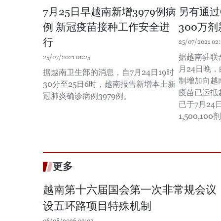
7月25日早越南新增3979例病
另有通过
例 新冠疫苗接种工作安全进
300万
行
25/07/2021 02
据越南驻联
25/07/2021 01:25
月24日晚，
据越南卫生部的消息，自7月24日19时
制增加向越南
30分至25日6时，越南报告新增本土新
疫苗已运抵越
冠肺炎确诊病例3979例。
已于7月2
1,500,1
更多
越南第十六届国会第一次非常规会议
设五环路项目特殊机制