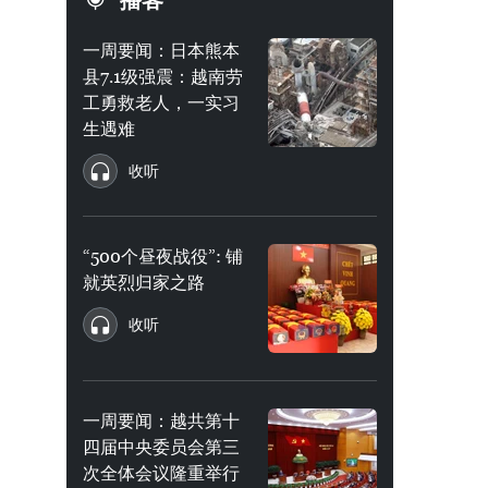
播客
一周要闻：日本熊本
县7.1级强震：越南劳
工勇救老人，一实习
生遇难
收听
“500个昼夜战役”: 铺
就英烈归家之路
收听
一周要闻：越共第十
四届中央委员会第三
次全体会议隆重举行