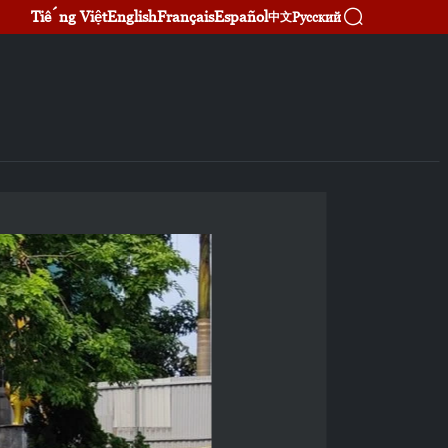
Tiếng Việt
English
Français
Español
Русский
中文