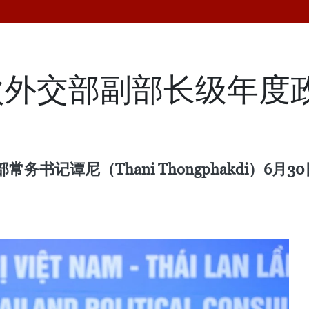
次外交部副部长级年度
书记谭尼（Thani Thongphakdi）6