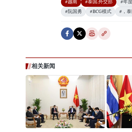
#越南
#泰国.外交部
#年
#阮国勇
#BCG模式
#，泰
相关新闻