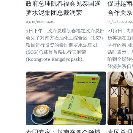
政府总理阮春福会见泰国暹
促进越南
罗水泥集团总裁润荣
合作关系
03/12/2020 14:21
05/12/2020 09
3日下午，政府总理阮春福在政府总部
2月4日，
会见了对南方石油化工综合区（LSP）
杨英德在由
项目进行投资的泰国暹罗水泥集团
举行的泰国
(SCG)总裁兼首席执行官润荣
话时表示，
(Roongrote Rangsiyopash)。
响到全球经
经济关系仍
泰国专家：越南在各个领域
泰国总理