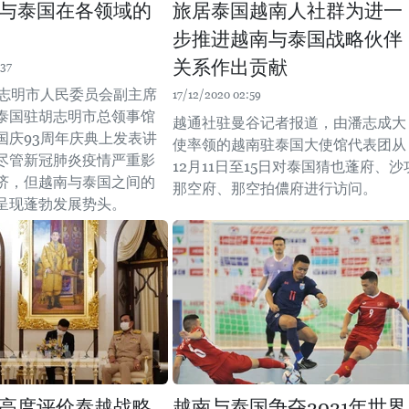
与泰国在各领域的
旅居泰国越南人社群为进一
步推进越南与泰国战略伙伴
关系作出贡献
:37
胡志明市人民委员会副主席
17/12/2020 02:59
泰国驻胡志明市总领事馆
越通社驻曼谷记者报道，由潘志成大
国庆93周年庆典上发表讲
使率领的越南驻泰国大使馆代表团从
尽管新冠肺炎疫情严重影
12月11日至15日对泰国猜也蓬府、沙
济，但越南与泰国之间的
那空府、那空拍儂府进行访问。
呈现蓬勃发展势头。
高度评价泰越战略
越南与泰国争夺2021年世界