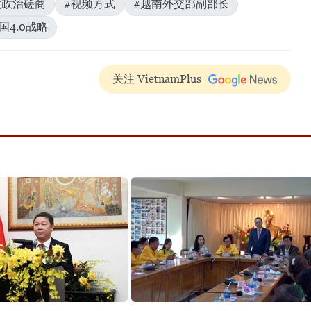
度政治磋商
#视频方式
#越南外交部副部长
国4.0战略
关注 VietnamPlus