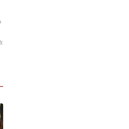
6
在
泰
。