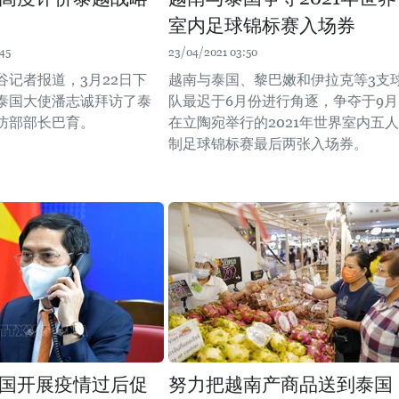
室内足球锦标赛入场券
45
23/04/2021 03:50
谷记者报道，3月22日下
越南与泰国、黎巴嫩和伊拉克等3支
泰国大使潘志诚拜访了泰
队最迟于6月份进行角逐，争夺于9月
防部部长巴育。
在立陶宛举行的2021年世界室内五人
制足球锦标赛最后两张入场券。
国开展疫情过后促
努力把越南产商品送到泰国