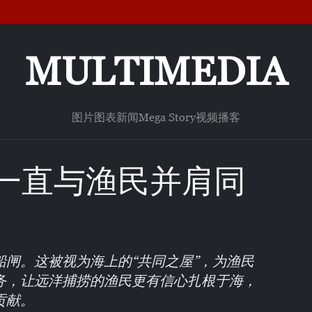
MULTIMEDIA
图片
图表新闻
Mega Story
视频
播客
一直与渔民并肩同
闸。这被视为海上的“共同之屋”，为渔民
务，让远洋捕捞的渔民更有信心扎根于海，
贡献。