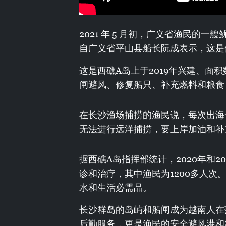
2021 年 5 月初，广义省渔民的
自广义省平山县船长阮成表示，这是
这是西礁A岛上于2019年兴建、面
闸避风、修复船只、补充燃料和粮食
在长沙渔场捕捞的渔民说，每次出海一
无法进行远洋捕捞，要上岸加油和补
据西礁A岛指挥部统计，2020年和2
诊和治疗，其中渔民为1200多人次
水和生活必需品。
长沙群岛的岛屿和船闸成为越南人在茫
后勤服务，更是渔民的安全避风港和