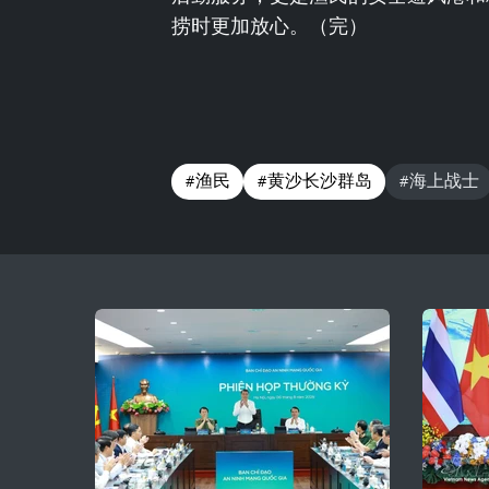
捞时更加放心。（完）
#渔民
#黄沙长沙群岛
#海上战士