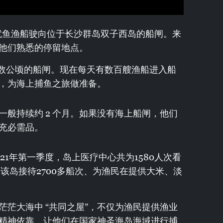
一艘鱿鱼渔船驶向位于长沙群岛双子西岛的船闸。来
他们熟悉的停留地点。
积数公顷的船闸。现在每天有数百艘渔船进入船
，为海上捕鱼之旅做准备。
般持续约 2 个月。如果没有海上船闸，他们
充必需品。
021年第一季度，岛上医疗中心共为1580人次看
。该岛接待2700多船次、为渔民在提供大米、淡
茫大海中 “共同之屋”，不仅为渔民提供渔业
精神依靠，让他们在国家神圣海岛海域进行捕