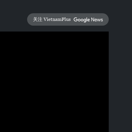
关注 VietnamPlus