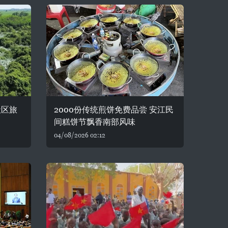
社区旅
2000份传统煎饼免费品尝 安江民
间糕饼节飘香南部风味
04/08/2026 02:12