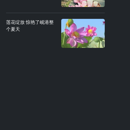
莲花绽放 惊艳了岘港整
个夏天