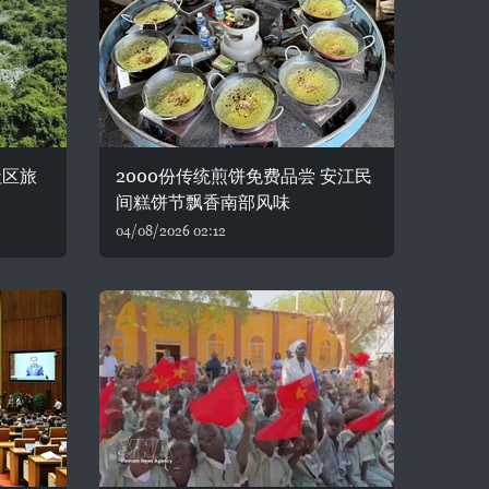
社区旅
2000份传统煎饼免费品尝 安江民
间糕饼节飘香南部风味
04/08/2026 02:12