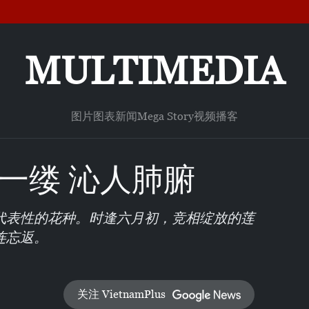
MULTIMEDIA
图片
图表新闻
Mega Story
视频
播客
一缕 沁人肺腑
代表性的花种。时逢六月初，竞相绽放的莲
连忘返。
关注 VietnamPlus