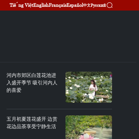
Tiếng Việt
English
Français
Español
Русский
中文
河内市郊区白莲花池进
入盛开季节 吸引河内人
的喜爱
五月初夏莲花盛开 边赏
花边品茶享受宁静生活