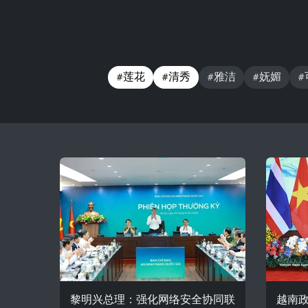
#莲花
#清秀
#雅洁
#妩媚
#
黎明兴总理：强化网络安全协同联
越南