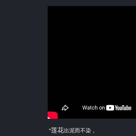
莲花
“
出泥而不染，