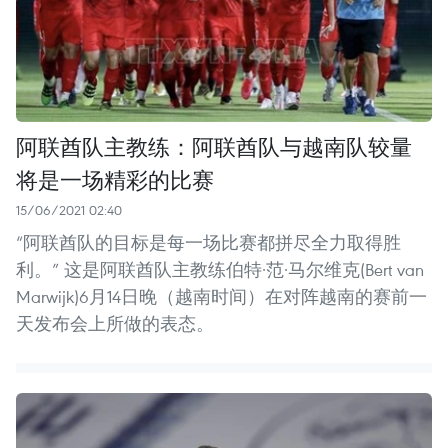
阿联酋队主教练：阿联酋队与越南队较量
将是一场精彩的比赛
15/06/2021 02:40
“阿联酋队的目标是每一场比赛都拼尽全力取得胜
利。” 这是阿联酋队主教练伯特·范·马尔维克(Bert van
Marwijk)6月14日晚（越南时间）在对阵越南的赛前一
天发布会上所做的表态。