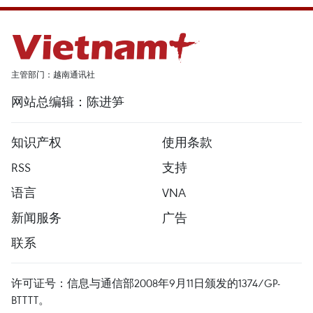
主管部门：越南通讯社
网站总编辑：陈进笋
知识产权
使用条款
RSS
支持
语言
VNA
新闻服务
广告
联系
许可证号：信息与通信部2008年9月11日颁发的1374/GP-
BTTTT。