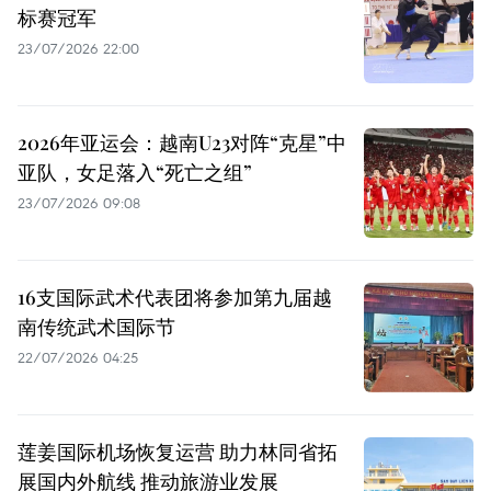
标赛冠军
23/07/2026 22:00
2026年亚运会：越南U23对阵“克星”中
亚队，女足落入“死亡之组”
23/07/2026 09:08
16支国际武术代表团将参加第九届越
南传统武术国际节
22/07/2026 04:25
莲姜国际机场恢复运营 助力林同省拓
展国内外航线 推动旅游业发展