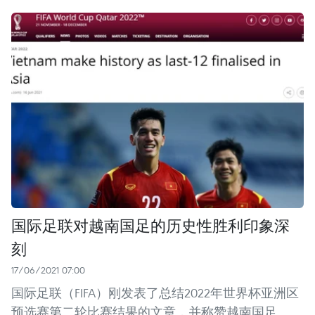
国际足联对越南国足的历史性胜利印象深
刻
17/06/2021 07:00
国际足联（FIFA）刚发表了总结2022年世界杯亚洲区
预选赛第二轮比赛结果的文章，并称赞越南国足。