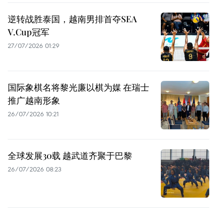
逆转战胜泰国，越南男排首夺SEA
V.Cup冠军
27/07/2026 01:29
国际象棋名将黎光廉以棋为媒 在瑞士
推广越南形象
26/07/2026 10:21
全球发展30载 越武道齐聚于巴黎
26/07/2026 08:23