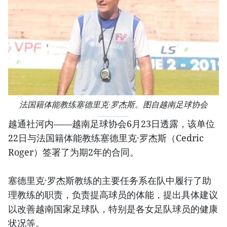
法国籍体能教练塞德里克·罗杰斯。图自越南足球协会
越通社河内——越南足球协会6月23日透露，该单位
22日与法国籍体能教练塞德里克·罗杰斯（Cedric
Roger）签署了为期2年的合同。
塞德里克·罗杰斯教练的主要任务系在队中履行了助
理教练的职责，负责提高球员的体能，提出具体建议
以改善越南国家足球队，特别是各女足队球员的健康
状况等。