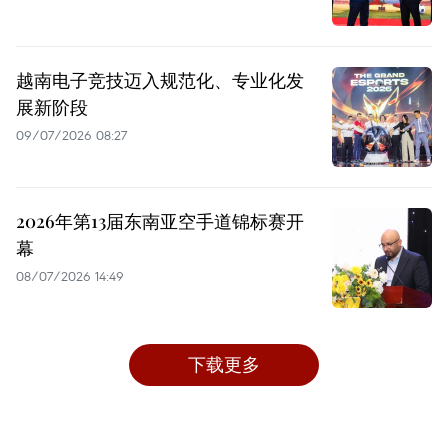
越南电子竞技迈入规范化、专业化发
展新阶段
09/07/2026 08:27
2026年第13届东南亚空手道锦标赛开
幕
08/07/2026 14:49
下载更多