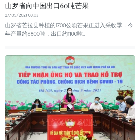
山罗省向中国出口60吨芒果
27/05/2021 03:03
山罗省芒拉县种植的1700公顷芒果正进入采收季，今
年产量约6800吨，出口约1100吨。