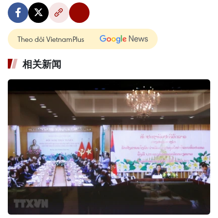
Theo dõi VietnamPlus
相关新闻