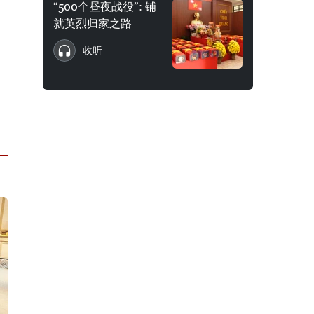
“500个昼夜战役”: 铺
就英烈归家之路
收听