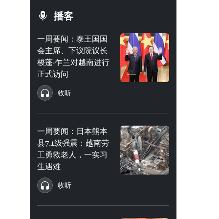
播客
一周要闻：泰王国国
会主席、下议院议长
梭蓬·乍兰对越南进行
正式访问
收听
一周要闻：日本熊本
县7.1级强震：越南劳
工勇救老人，一实习
生遇难
收听