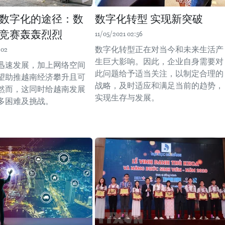
数字化的途径：数
数字化转型 实现新突破
竞赛轰轰烈烈
11/05/2021 02:56
数字化转型正在对当今和未来生活产
:02
生巨大影响。因此，企业自身需要对
迅速发展，加上网络空间
此问题给予适当关注，以制定合理的
望助推越南经济攀升且可
战略，及时适应和满足当前的趋势，
然而，这同时给越南发展
实现生存与发展。
多困难及挑战。