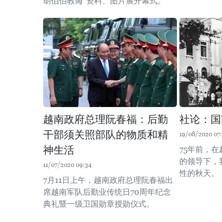
胡伯伯教诲”资料、图片展开幕式。
越南政府总理阮春福：后勤
社论：国
干部须关照部队的物质和精
19/08/2020 07
神生活
75年前，
的领导下，
11/07/2020 09:34
性的秋天。
7月11日上午，越南政府总理阮春福出
席越南军队后勤业传统日70周年纪念
典礼暨一级卫国勋章授勋仪式。