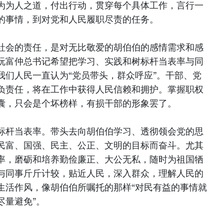
为为人之道，付出行动，贯穿每个具体工作，言行一
的事情，到对党和人民履职尽责的任务。
社会的责任，是对无比敬爱的胡伯伯的感情需求和感
阮富仲总书记希望把学习、实践和树标杆当表率与同
我们人民一直认为“党员带头，群众呼应”。干部、党
负责任，将在工作中获得人民信赖和拥护。掌握职权
囊，只会是个坏榜样，有损干部的形象罢了。
标杆当表率。带头去向胡伯伯学习、透彻领会党的思
民富、国强、民主、公正、文明的目标而奋斗。尤其
率，磨砺和培养勤俭廉正、大公无私，随时为祖国牺
与同事斤斤计较，贴近人民，深入群众，理解人民的
生活作风，像胡伯伯所嘱托的那样“对民有益的事情就
尽量避免”。