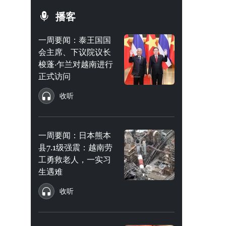
播客
一周要闻：泰王国国
会主席、下议院议长
梭蓬·乍兰对越南进行
正式访问
收听
一周要闻：日本熊本
县7.1级强震：越南劳
工勇救老人，一实习
生遇难
收听