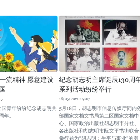
一流精神 愿意建设
纪念胡志明主席诞辰130周
国
系列活动纷纷举行
15
18/05/2020 09:07
，全国青年纷纷纪念胡志明共
5月18日，胡志明市信息传媒厅同内
6周年。
部国家文档文书局第二区国家文档中
心、国家政治出版社胡志明市分社、
各出版社和胡志明市阮文平书街联合
举行题为“胡志明：生平与事业”的图