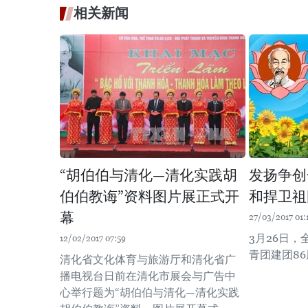
相关新闻
“胡伯伯与清化—清化实践胡
发扬争创
伯伯教诲”资料图片展正式开
和捍卫祖
幕
27/03/2017 01:
3月26日
12/02/2017 07:59
青团建团8
清化省文化体育与旅游厅和清化省广
播电视台日前在清化市展会与广告中
心举行题为“胡伯伯与清化—清化实践