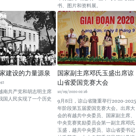
书、图片和资料展。
家建设的力量源泉
国家副主席邓氏玉盛出席谅
山省爱国竞赛大会
:42
在越南共产党和胡志明主席
10/09/2020 02:16
我国人民实现了一个历史
9月8日，谅山省隆重举行2020-2025
年阶段第五届爱国竞赛大会。出席大
会的有越共中央委员、国家副主席、
中央竞赛奖励委员会第一副主席邓氏
玉盛，越共中央委员、谅山省委书记