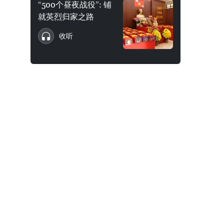
“500个昼夜战役”: 铺
就英烈归家之路
收听