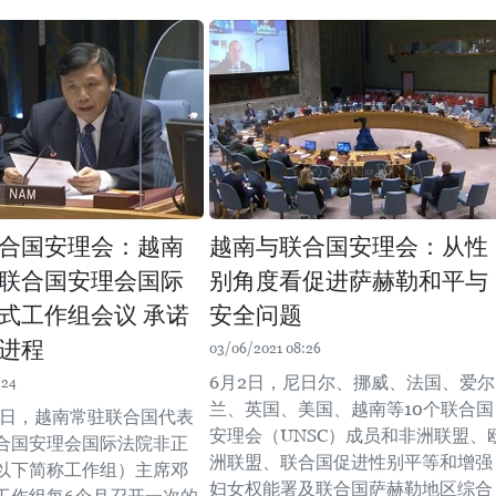
合国安理会：越南
越南与联合国安理会：从性
联合国安理会国际
别角度看促进萨赫勒和平与
式工作组会议 承诺
安全问题
进程
03/06/2021 08:26
6月2日，尼日尔、挪威、法国、爱尔
:24
兰、英国、美国、越南等10个联合国
月2日，越南常驻联合国代表
安理会（UNSC）成员和非洲联盟、
合国安理会国际法院非正
洲联盟、联合国促进性别平等和增强
以下简称工作组）主席邓
妇女权能署及联合国萨赫勒地区综合