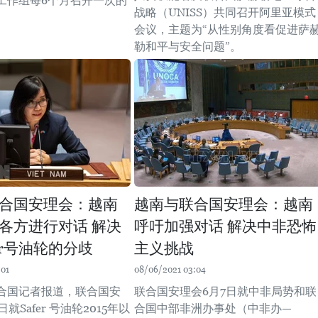
工作组每6个月召开一次的
战略（UNISS）共同召开阿里亚模式
会议，主题为“从性别角度看促进萨
勒和平与安全问题”。
合国安理会：越南
越南与联合国安理会：越南
各方进行对话 解决
呼吁加强对话 解决中非恐怖
er号油轮的分歧
主义挑战
:01
08/06/2021 03:04
合国记者报道，联合国安
联合国安理会6月7日就中非局势和联
就Safer 号油轮2015年以
合国中部非洲办事处（中非办—