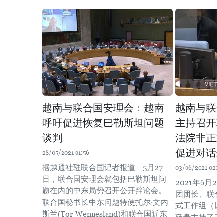
越南与联合国安理会：越南
越南与联
呼吁促进恢复巴勒斯坦问题
主持召开
谈判
法院非正
促进对话
28/05/2021 01:56
据越通社驻联合国记者报道，5月27
03/06/2021 02
日，联合国安理会就包括巴勒斯坦问
2021年6
题在内的中东局势召开公开辩论会。
团团长、联
联合国秘书长中东问题特使托尔·文内
式工作组（
斯兰(Tor Wennesland)和联合国近东