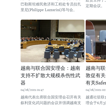
廷贵主持了
巴勒斯坦难民救济和工程处专员拉扎
定期会议。
里尼(Philippe Lazzarini)等与会。
越南与联合国安理会：越南
越南与联
支持不扩散大规模杀伤性武
敦促有关
器
有关Saf
04/06/2021 01:47
04/06/2021 02
越南代表出席联合国安理会召开有关
越通社驻联
叙利亚化武问题的会议并强调越南支
理会于6月3日