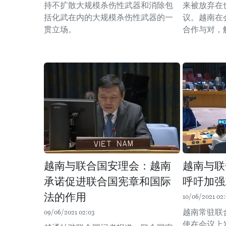
持不扩散大规模杀伤性武器和消除包
来被放弃在
括化武在内的大规模杀伤性武器的一
议。越南在
贯立场。
合作与对，
越南与联合国安理会：越南
越南与联
承诺促进联合国宪章和国际
呼吁加强
法的作用
10/06/2021 02
越南常驻联
09/06/2021 02:03
使在会议上