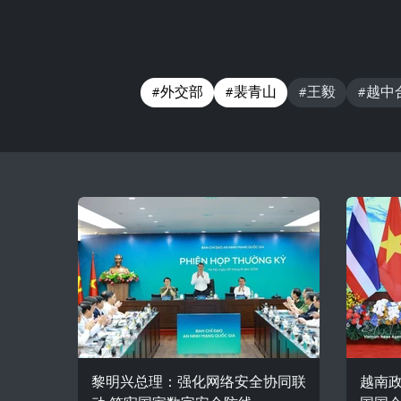
#外交部
#裴青山
#王毅
#越中
黎明兴总理：强化网络安全协同联
越南