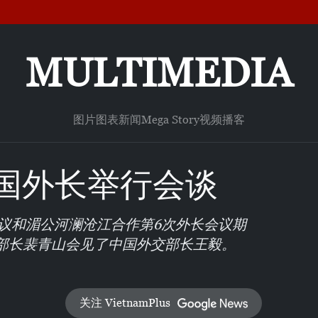
MULTIMEDIA
图片
图表新闻
Mega Story
视频
播客
国外长举行会谈
议和湄公河澜沧江合作第6次外长会议期
交部长裴青山会见了中国外交部长王毅。
关注 VietnamPlus