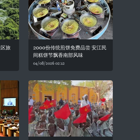
社区旅
2000份传统煎饼免费品尝 安江民
间糕饼节飘香南部风味
04/08/2026 02:12